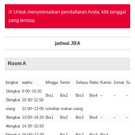
※ Untuk menyelesaikan pendaftaran Anda, klik tanggal
yang tersisa.
jadwal JBA
Room A
bingkai
waktu
Minggu
Senin
Selasa
Rabu
Kamis
Jumat
Sabt
1bingkai
9:00~10:20
Bis1
Bis2
Bis3
Bis4
–
–
–
2bingkai
10:30~11:50
siang
12:00~13:00
istirahat makan siang
3bingkai
13:00~14:20
Bis1
Bis2
Bis3
Bis4
–
–
–
4bingkai
14:30~15:50
5bingkai
16:00~17:20
–
Bis1
Bis2
Bis3
Bis4
–
–