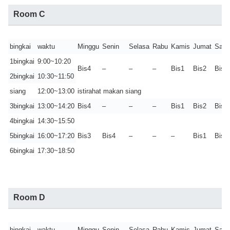
Room C
bingkai
waktu
Minggu
Senin
Selasa
Rabu
Kamis
Jumat
Sabt
1bingkai
9:00~10:20
Bis4
–
–
–
Bis1
Bis2
Bis3
2bingkai
10:30~11:50
siang
12:00~13:00
istirahat makan siang
3bingkai
13:00~14:20
Bis4
–
–
–
Bis1
Bis2
Bis3
4bingkai
14:30~15:50
5bingkai
16:00~17:20
Bis3
Bis4
–
–
–
Bis1
Bis2
6bingkai
17:30~18:50
Room D
bingkai
waktu
Minggu
Senin
Selasa
Rabu
Kamis
Jumat
Sabt