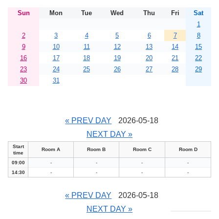
Sun
Mon
Tue
Wed
Thu
Fri
Sat
1
2
3
4
5
6
7
8
9
10
11
12
13
14
15
16
17
18
19
20
21
22
23
24
25
26
27
28
29
30
31
« PREV DAY
2026-05-18
NEXT DAY »
Start
Room A
Room B
Room C
Room D
time
09:00
-
-
-
-
14:30
-
-
-
-
« PREV DAY
2026-05-18
NEXT DAY »