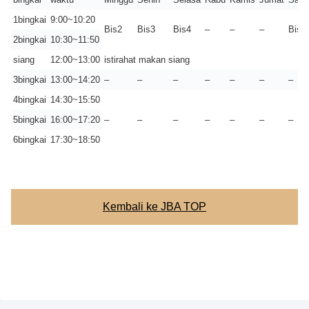
1bingkai
9:00~10:20
Bis2
Bis3
Bis4
–
–
–
Bis1
2bingkai
10:30~11:50
siang
12:00~13:00
istirahat makan siang
3bingkai
13:00~14:20
–
–
–
–
–
–
–
4bingkai
14:30~15:50
5bingkai
16:00~17:20
–
–
–
–
–
–
–
6bingkai
17:30~18:50
Kembali ke JBA TOP