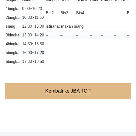
1bingkai
9:00~10:20
Bis2
Bis3
Bis4
–
–
–
Bis1
2bingkai
10:30~11:50
siang
12:00~13:00
istirahat makan siang
3bingkai
13:00~14:20
–
–
–
–
–
–
–
4bingkai
14:30~15:50
5bingkai
16:00~17:20
–
–
–
–
–
–
–
6bingkai
17:30~18:50
Kembali ke JBA TOP