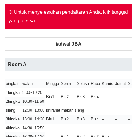
※ Untuk menyelesaikan pendaftaran Anda, klik tanggal
yang tersisa.
jadwal JBA
Room A
bingkai
waktu
Minggu
Senin
Selasa
Rabu
Kamis
Jumat
Sabt
1bingkai
9:00~10:20
Bis1
Bis2
Bis3
Bis4
–
–
–
2bingkai
10:30~11:50
siang
12:00~13:00
istirahat makan siang
3bingkai
13:00~14:20
Bis1
Bis2
Bis3
Bis4
–
–
–
4bingkai
14:30~15:50
5bingkai
16:00~17:20
–
Bis1
Bis2
Bis3
Bis4
–
–