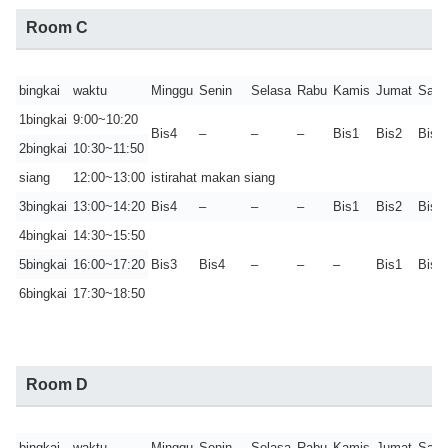
Room C
bingkai
waktu
Minggu
Senin
Selasa
Rabu
Kamis
Jumat
Sabt
1bingkai
9:00~10:20
Bis4
–
–
–
Bis1
Bis2
Bis3
2bingkai
10:30~11:50
siang
12:00~13:00
istirahat makan siang
3bingkai
13:00~14:20
Bis4
–
–
–
Bis1
Bis2
Bis3
4bingkai
14:30~15:50
5bingkai
16:00~17:20
Bis3
Bis4
–
–
–
Bis1
Bis2
6bingkai
17:30~18:50
Room D
bingkai
waktu
Minggu
Senin
Selasa
Rabu
Kamis
Jumat
Sabt